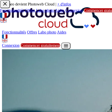
Joomeo devient Photoweb Cloud
|
+ d'infos
Fonctionnalités
Offres
Labo photo
Aides
Connexion
Commencer gratu
Fonctionnalités
Offres
Labo photo
Aides

S'inscrire
Commencer gratuitement
Fonctionnalités
Offres
Labo photo
Aides

Connexion
Commencer gratuitement