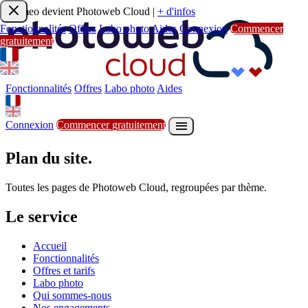
Joomeo devient Photoweb Cloud
|
+ d'infos
Fonctionnalités
Offres
Labo photo
Aides
Connexion
Commencer
gratuitement
Fonctionnalités
Offres
Labo photo
Aides

S'inscrire
Commencer gratuitement
Fonctionnalités
Offres
Labo photo
Aides

Connexion
Commencer gratuitement
Plan du site.
Toutes les pages de Photoweb Cloud, regroupées par thème.
Le service
Accueil
Fonctionnalités
Offres et tarifs
Labo photo
Qui sommes-nous
Nos engagements