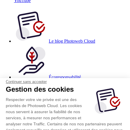
YouTube
Le blog Photoweb Cloud
Écoresponsabilité
Continuer sans accepter
Gestion des cookies
Aide & Astuces
Respecter votre vie privée est une des
Comparatif des meilleurs clouds photo
priorités de Photoweb Cloud. Les cookies
Créer un diaporama gratuit
nous servent à assurer la fiabilité de nos
Votre hébergeur d'images
Partage photo pour vos événements
services, à mesurer nos performances et
Stockage photo gratuit
analyser notre Traffic. Certains de nos nos partenaires peuvent
également recueillir ces données et utiliseront des cookies pour