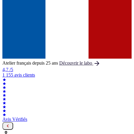

Atelier français depuis 25 ans
Découvrir le labo
4,7
/5
1 155 avis clients
Avis Vérifiés

