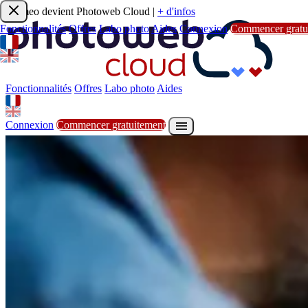
Joomeo devient Photoweb Cloud
|
+ d'infos
Fonctionnalités
Offres
Labo photo
Aides
Connexion
Commencer gratu
Fonctionnalités
Offres
Labo photo
Aides

S'inscrire
Commencer gratuitement
Fonctionnalités
Offres
Labo photo
Aides

Connexion
Commencer gratuitement