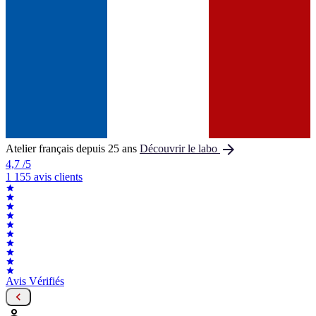

Atelier français depuis 25 ans
Découvrir le labo
4,7
/5
1 155 avis clients
Avis Vérifiés

