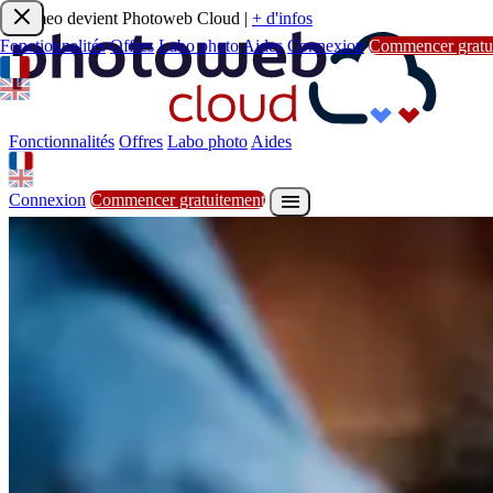
Joomeo devient Photoweb Cloud
|
+ d'infos
Fonctionnalités
Offres
Labo photo
Aides
Connexion
Commencer gratu
Fonctionnalités
Offres
Labo photo
Aides

S'inscrire
Commencer gratuitement
Fonctionnalités
Offres
Labo photo
Aides

Connexion
Commencer gratuitement